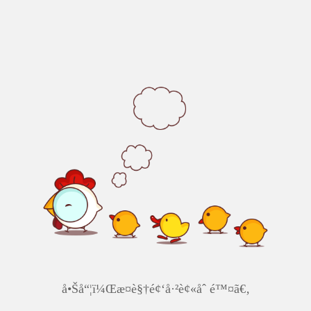
å•Šå“¦ï¼Œæ­¤è§†é¢‘å·²è¢«åˆ é™¤ã€‚