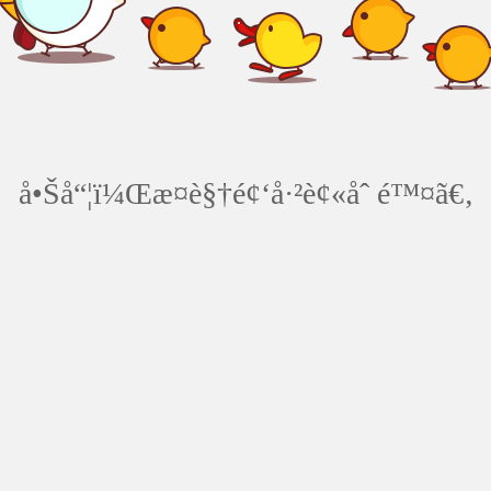
å•Šå“¦ï¼Œæ­¤è§†é¢‘å·²è¢«åˆ é™¤ã€‚