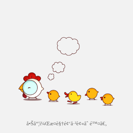
å•Šå“¦ï¼Œæ­¤è§†é¢‘å·²è¢«åˆ é™¤ã€‚