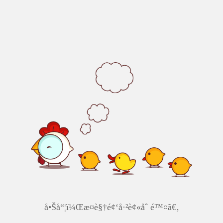
å•Šå“¦ï¼Œæ­¤è§†é¢‘å·²è¢«åˆ é™¤ã€‚