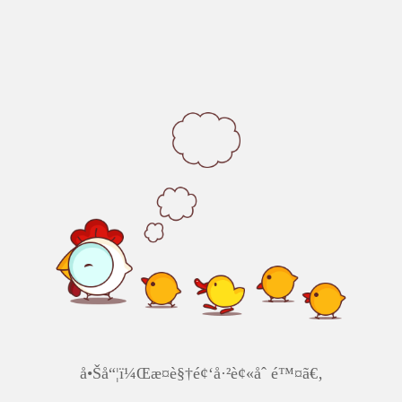
å•Šå“¦ï¼Œæ­¤è§†é¢‘å·²è¢«åˆ é™¤ã€‚