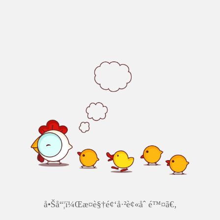
å•Šå“¦ï¼Œæ­¤è§†é¢‘å·²è¢«åˆ é™¤ã€‚