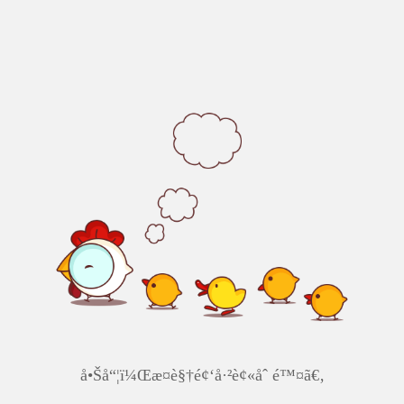
å•Šå“¦ï¼Œæ­¤è§†é¢‘å·²è¢«åˆ é™¤ã€‚