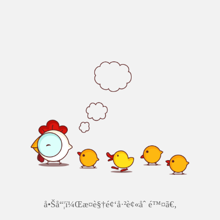
å•Šå“¦ï¼Œæ­¤è§†é¢‘å·²è¢«åˆ é™¤ã€‚