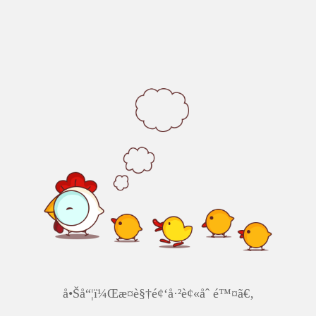
å•Šå“¦ï¼Œæ­¤è§†é¢‘å·²è¢«åˆ é™¤ã€‚