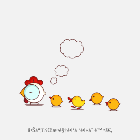
å•Šå“¦ï¼Œæ­¤è§†é¢‘å·²è¢«åˆ é™¤ã€‚