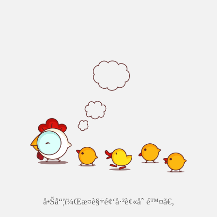
å•Šå“¦ï¼Œæ­¤è§†é¢‘å·²è¢«åˆ é™¤ã€‚