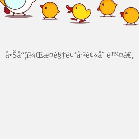
å•Šå“¦ï¼Œæ­¤è§†é¢‘å·²è¢«åˆ é™¤ã€‚