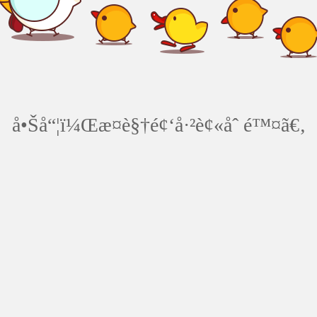
å•Šå“¦ï¼Œæ­¤è§†é¢‘å·²è¢«åˆ é™¤ã€‚