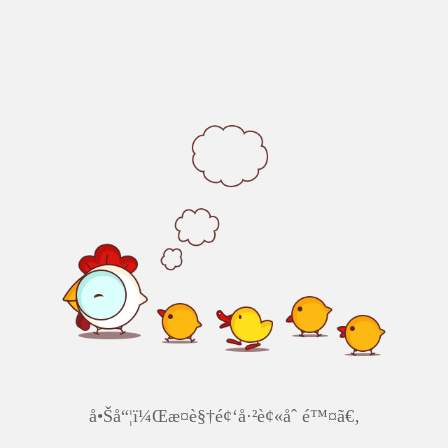
å•Šå“¦ï¼Œæ­¤è§†é¢‘å·²è¢«åˆ é™¤ã€‚