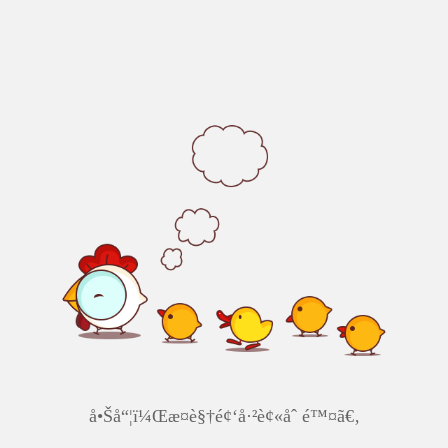
å•Šå“¦ï¼Œæ­¤è§†é¢‘å·²è¢«åˆ é™¤ã€‚