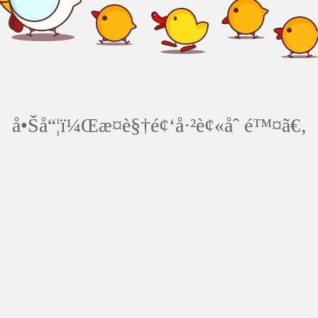
å•Šå“¦ï¼Œæ­¤è§†é¢‘å·²è¢«åˆ é™¤ã€‚